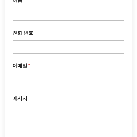
이름
*
전화 번호
이
이메일
*
름
이
름
전
화
메시지